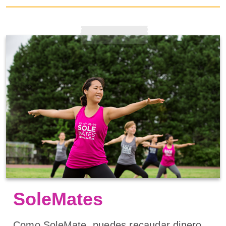
SoleMates
Como SoleMate, puedes recaudar dinero