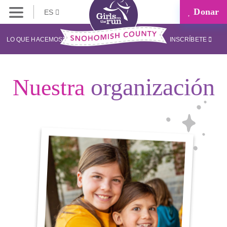
Donar
ES
LO QUE HACEMOS
INSCRÍBETE
organización
Nuestra